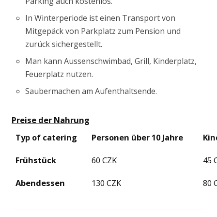
Parking auch kostenlos.
In Winterperiode ist einen Transport von
Mitgepäck von Parkplatz zum Pension und
zurück sichergestellt.
Man kann Aussenschwimbad, Grill, Kinderplatz,
Feuerplatz nutzen.
Saubermachen am Aufenthaltsende.
Preise
der
Nahrung
Typ of catering
Personen
über
10
Jahre
Kin
Frühstück
60 CZK
45 
Abendessen
130 CZK
80 